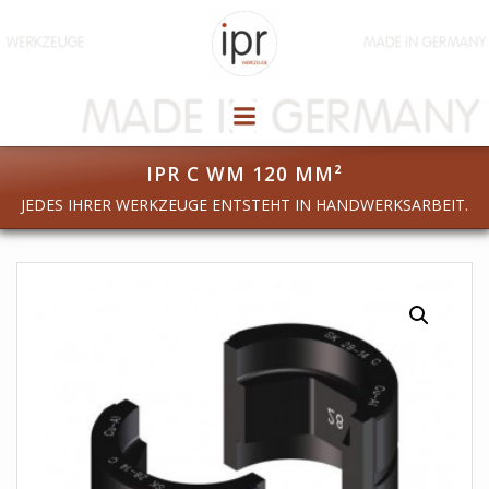
Zum
Inhalt
springen
IPR C WM 120 MM²
JEDES IHRER WERKZEUGE ENTSTEHT IN HANDWERKSARBEIT.