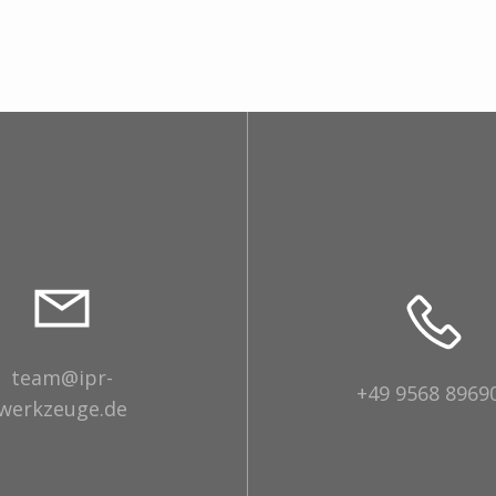
team@ipr-
+49 9568 8969
werkzeuge.de