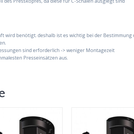
il des Presskopfes, da diese für C-Schalen ausglegt sind
ft wird benötigt. deshalb ist es wichtig bei der Bestimmung
en.
ressungen sind erforderlich -> weniger Montagezeit
hmalesten Presseinsätzen aus.
e