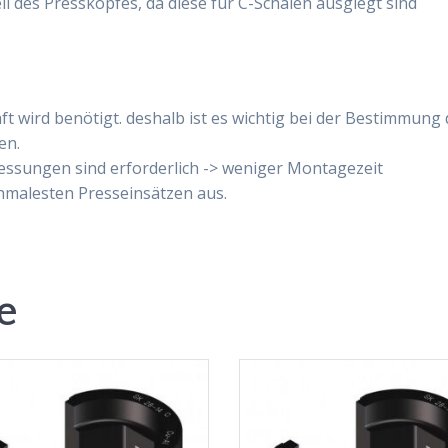
il des Presskopfes, da diese für C-Schalen ausglegt sind
ft wird benötigt. deshalb ist es wichtig bei der Bestimmung
en.
ressungen sind erforderlich -> weniger Montagezeit
hmalesten Presseinsätzen aus.
e