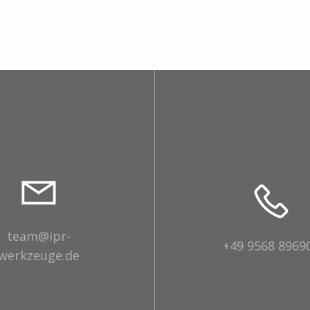
team@ipr-
+49 9568 8969
werkzeuge.de