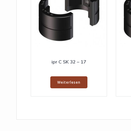
ipr C SK 32 – 17
Weiterlesen