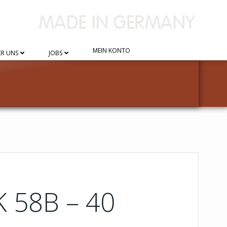
MEIN KONTO
R UNS
JOBS
K 58B – 40