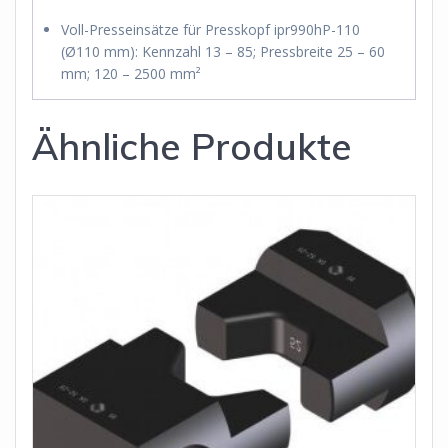
Voll-Presseinsätze für Presskopf ipr990hP-110
(Ø110 mm): Kennzahl 13 – 85; Pressbreite 25 – 60
mm; 120 – 2500 mm²
Ähnliche Produkte