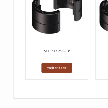
ipr C SR 29 – 35
Weiterlesen