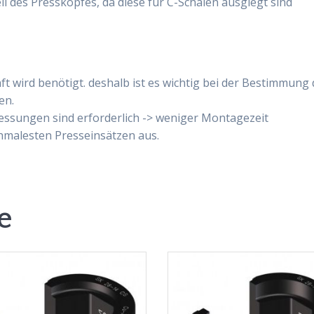
il des Presskopfes, da diese für C-Schalen ausglegt sind
ft wird benötigt. deshalb ist es wichtig bei der Bestimmung
en.
ressungen sind erforderlich -> weniger Montagezeit
hmalesten Presseinsätzen aus.
e