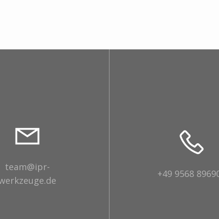
team@ipr-
+49 9568 8969
werkzeuge.de