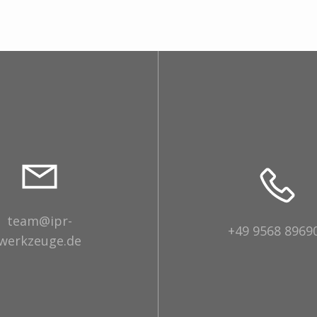
team@ipr-
+49 9568 8969
werkzeuge.de